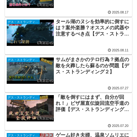
２】
2025.08.17
タール湖のヌシを効率的に倒すに
デス・ストランディング２
は？案外楽勝？オススメの武器や
注意するべき点【デス・ストラン
ディング２】
2025.08.11
サムがまさかのテロ行為？拠点の
デス・ストランディング２
敵を火葬したら蘇るのか問題【デ
ス・ストランディング２】
2025.07.27
「敵を倒すにはまず、自分が回
デス・ストランディング２
れ！」ピザ屋直伝旋回流空手道の
評価【デス・ストランディング
２】
2025.07.20
ゲーム好き夫婦、温泉ソムリエに
デス・ストランディング２