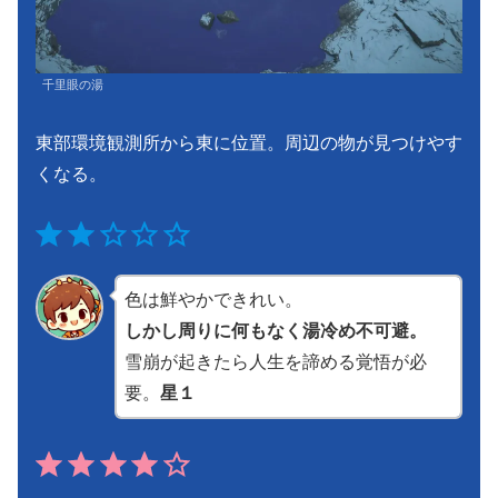
千里眼の湯
東部環境観測所から東に位置。周辺の物が見つけやす
くなる。
⭐
⭐
評価 :2/5。
色は鮮やかできれい。
しかし周りに何もなく湯冷め不可避。
雪崩が起きたら人生を諦める覚悟が必
要。
星１
⭐
⭐
⭐
⭐
評価 :4/5。