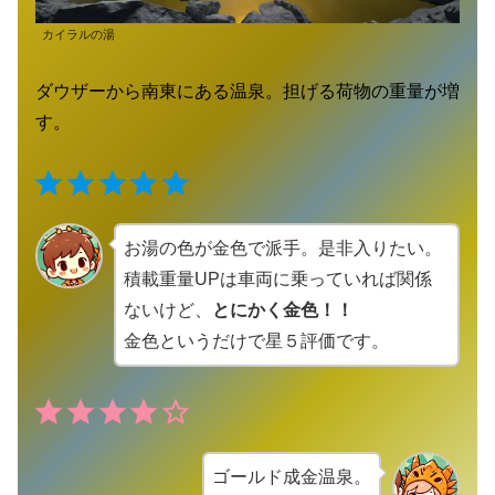
カイラルの湯
ダウザーから南東にある温泉。担げる荷物の重量が増
す。
⭐
⭐
⭐
⭐
⭐
評価 :5/5。
お湯の色が金色で派手。是非入りたい。
積載重量UPは車両に乗っていれば関係
ないけど、
とにかく金色！！
金色というだけで星５評価です。
⭐
⭐
⭐
⭐
評価 :4/5。
ゴールド成金温泉。