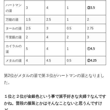
ハートマン
3
4
1
③3.5
の湯
万能の湯
1.5
2.5
1
2
タールの湯
2.5
3
0.5
2.75
千里眼の湯
2
4
2
3
カイラルの
5
4
1
①4.5
湯
メタルの湯
4
4.5
0.5
②4.25
第2位がメタルの湯で第３位がハートマンの湯となりまし
た。
１位と２位が金銀色という事で派手好きな夫婦？なんです
かね。普段の服装とかはそんなことないと思うんですけ