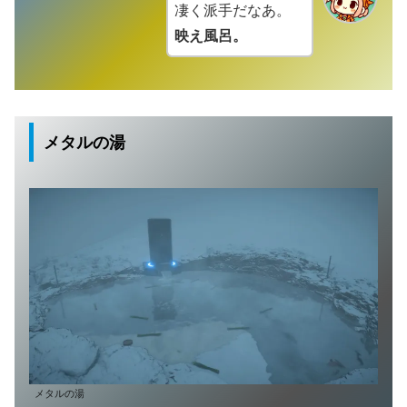
凄く派手だなあ。
映え風呂。
メタルの湯
メタルの湯