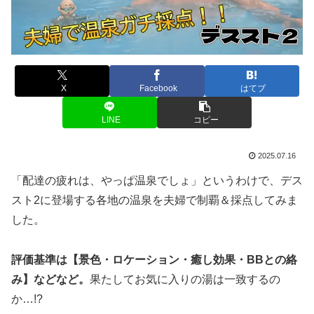
X
Facebook
はてブ
LINE
コピー
2025.07.16
「配達の疲れは、やっぱ温泉でしょ」というわけで、デス
スト2に登場する各地の温泉を夫婦で制覇＆採点してみま
した。
評価基準は【景色・ロケーション・癒し効果・BBとの絡
み】などなど。
果たしてお気に入りの湯は一致するの
か…!?