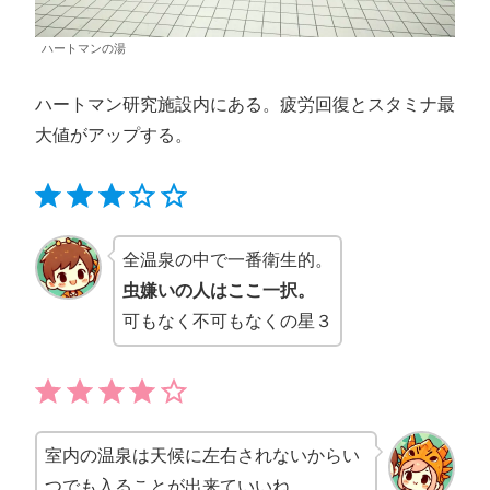
ハートマンの湯
ハートマン研究施設内にある。疲労回復とスタミナ最
大値がアップする。
⭐
⭐
⭐
評価 :3/5。
全温泉の中で一番衛生的。
虫嫌いの人はここ一択。
可もなく不可もなくの星３
⭐
⭐
⭐
⭐
評価 :4/5。
室内の温泉は天候に左右されないからい
つでも入ることが出来ていいね。