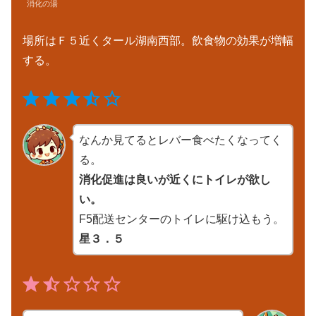
消化の湯
場所はＦ５近くタール湖南西部。飲食物の効果が増幅
する。
⭐
⭐
⭐
⭐
評価 :3.5/5。
なんか見てるとレバー食べたくなってく
る。
消化促進は良いが近くにトイレが欲し
い。
F5配送センターのトイレに駆け込もう。
星３．５
⭐
⭐
評価 :1.5/5。