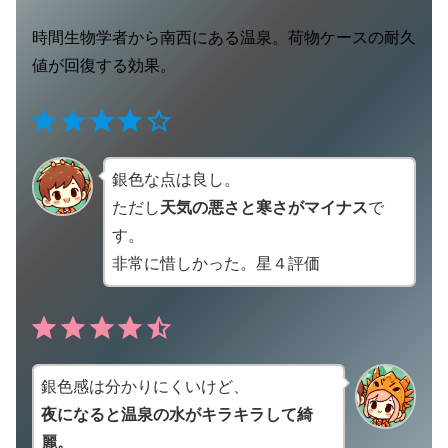
時間生物学者から南西にある温泉。荷物ケースの耐久
値が回復する効果。
⭐
⭐
⭐
⭐
評価 :4/5。
銀色な点は良し。
ただし
天気の悪さと寒さがマイナス
で
す。
非常に惜しかった。星４評価
⭐
⭐
⭐
⭐
⭐
評価 :4.5/5。
銀色感は分かりにくいけど、
夜になると温泉の水がキラキラして綺
麗。