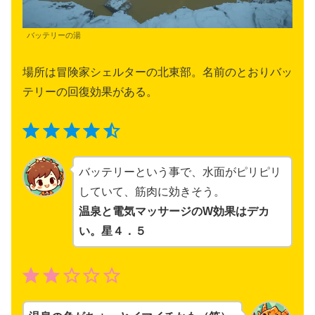
バッテリーの湯
場所は冒険家シェルターの北東部。名前のとおりバッ
テリーの回復効果がある。
⭐
⭐
⭐
⭐
⭐
評価 :4.5/5。
バッテリーという事で、水面がピリピリ
していて、筋肉に効きそう。
温泉と電気マッサージのW効果はデカ
い。星４．５
⭐
⭐
評価 :2/5。