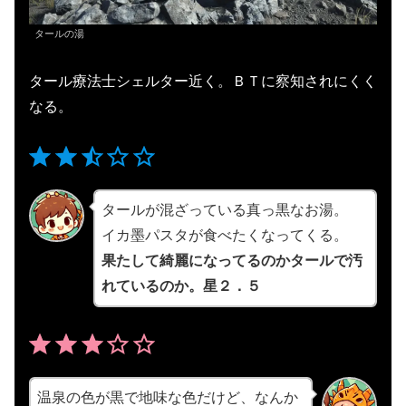
タールの湯
タール療法士シェルター近く。ＢＴに察知されにくく
なる。
⭐
⭐
⭐
評価 :2.5/5。
タールが混ざっている真っ黒なお湯。
イカ墨パスタが食べたくなってくる。
果たして綺麗になってるのかタールで汚
れているのか。星２．５
⭐
⭐
⭐
評価 :3/5。
温泉の色が黒で地味な色だけど、なんか