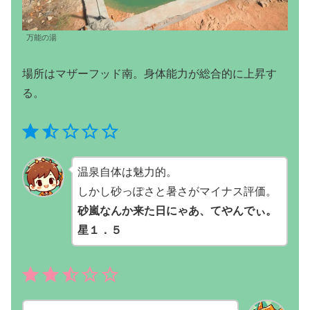
万能の湯
場所はマザーフッド南。身体能力が総合的に上昇す
る。
⭐
⭐
評価 :1.5/5。
温泉自体は魅力的。
しかし砂っぽさと暑さがマイナス評価。
砂嵐なんか来た日にゃあ、てやんでぃ。
星１．５
⭐
⭐
⭐
評価 :2.5/5。