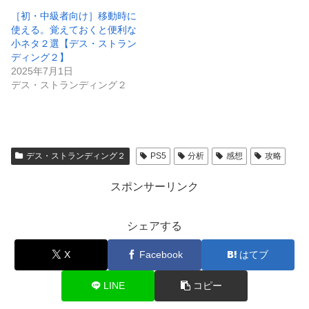
［初・中級者向け］移動時に
使える。覚えておくと便利な
小ネタ２選【デス・ストラン
ディング２】
2025年7月1日
デス・ストランディング２
デス・ストランディング２
PS5
分析
感想
攻略
スポンサーリンク
シェアする
X
Facebook
はてブ
LINE
コピー