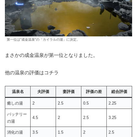
第一位は”成金温泉”の「カイラルの湯」に決定。
まさかの成金温泉が第一位となりました。
他の温泉の評価はコチラ
温泉名
夫評価
妻評価
評価の差
総合評価
癒しの湯
2
2.5
0.5
2.25
バッテリー
4.5
2
2.5
3.25
の湯
消化の湯
3.5
1.5
2
2.5