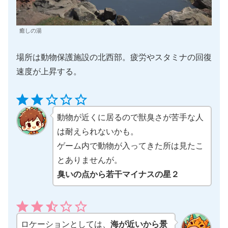
癒しの湯
場所は動物保護施設の北西部。疲労やスタミナの回復
速度が上昇する。
⭐
⭐
評価 :2/5。
動物が近くに居るので獣臭さが苦手な人
は耐えられないかも。
ゲーム内で動物が入ってきた所は見たこ
とありませんが。
臭いの点から若干マイナスの星２
⭐
⭐
⭐
評価 :2.5/5。
ロケーションとしては、
海が近いから景