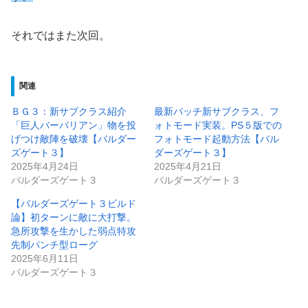
それではまた次回。
関連
ＢＧ３：新サブクラス紹介
最新パッチ新サブクラス、フ
「巨人バーバリアン」物を投
ォトモード実装。PS５版での
げつけ敵陣を破壊【バルダー
フォトモード起動方法【バル
ズゲート３】
ダーズゲート３】
2025年4月24日
2025年4月21日
バルダーズゲート３
バルダーズゲート３
【バルダーズゲート３ビルド
論】初ターンに敵に大打撃。
急所攻撃を生かした弱点特攻
先制パンチ型ローグ
2025年6月11日
バルダーズゲート３