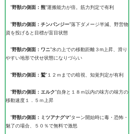
”
野獣の側面：熊
”運搬能力が倍。筋力判定で有利
”
野獣の側面：チンパンジー
”落下ダメージ半減、野営物
資を投げると目標が盲目状態
”
野獣の側面：ワニ
”水の上での移動距離３m上昇、滑り
やすい地形で伏せ状態になりづらい
”
野獣の側面：鷲
”１２ｍまでの暗視、知覚判定が有利
”
野獣の側面：エルク
”自身と１８ｍ以内の味方の味方の
移動速度１．５ｍ上昇
”
野獣の側面：ミツアナグマ
”ターン開始時に毒・恐怖・
魅了の場合、５０％で無料で激怒