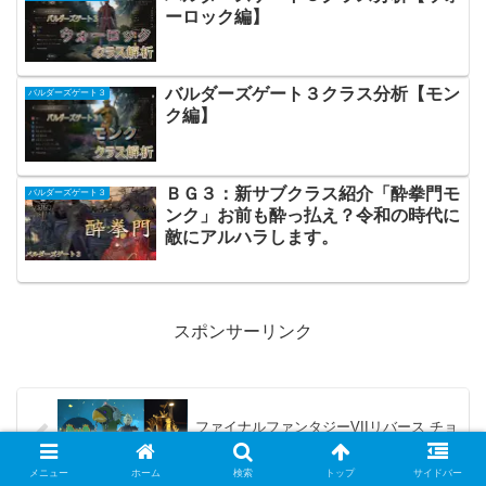
ーロック編】
バルダーズゲート３クラス分析【モン
バルダーズゲート３
ク編】
ＢＧ３：新サブクラス紹介「酔拳門モ
バルダーズゲート３
ンク」お前も酔っ払え？令和の時代に
敵にアルハラします。
スポンサーリンク
ファイナルファンタジーVIIリバース チョ
コボレースで最強チョコボは？
メニュー
ホーム
検索
トップ
サイドバー