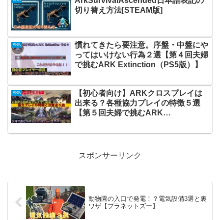
ArkSurvivalAscended日本語表記の
切り替え方法[STEAM版]
慣れてきたら要注意。序盤・中盤にや
ARK
ってはいけない行為２選【第４回夫婦
で挑むARK Extinction（PS5版）】
【初心者向け】ARKクロスプレイは
ARK
出来る？各種協力プレイの特徴５選
【第５回夫婦で挑むARK
Extinction（PS5版）】
スポンサーリンク
動物園の入口で発電！？電気設備3選と裏
ワザ【プラネットズー】