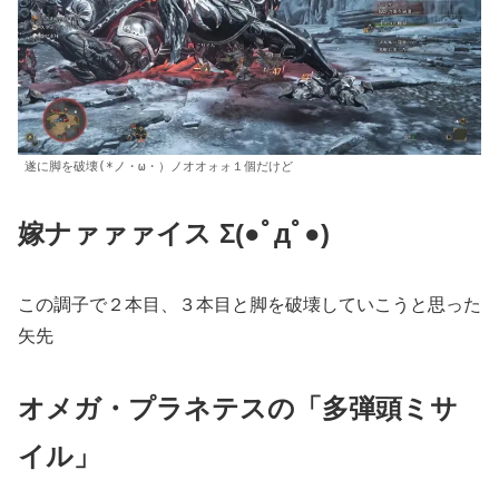
遂に脚を破壊
(*ノ・ω・）ノオオォォ
１個だけど
嫁ナァァァイス Σ(●ﾟдﾟ●)
この調子で２本目、３本目と脚を破壊していこうと思った
矢先
オメガ・プラネテスの「多弾頭ミサ
イル」