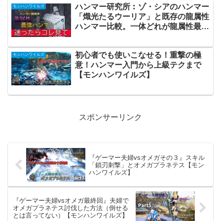
ハンマー研究所︰ゾ・シアのハンマー
モンハンワイルズ
「熾光たるウーリア」と既存の龍属性
ハンマー比較。一体どれが龍属性最強
なのか【モンハンワイルズ】
初心者でも使いこなせる！重撃の極
モンハンワイルズ
意！ハンマー入門から上級テクまで
【モンハンワイルズ】
スポンサーリンク
『ゲーマー夫婦vsオメガその３』スキル
「鎖刃刺撃」とオメガプラネテス【モン
ハンワイルズ】
『ゲーマー夫婦vsオメガ最終回』夫婦で
オメガプラネテス討伐した方法（倒せる
とは言ってない）【モンハンワイルズ】