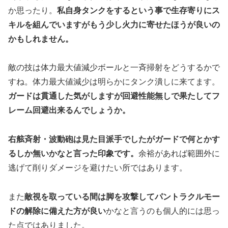
か思ったり。
私自身タンクをするという事で生存寄りにス
キルを組んでいますがもう少し火力に寄せたほうが良いの
かもしれません。
敵の技は体力最大値減少ボールと一斉掃射をどうするかで
すね。体力最大値減少は明らかにタンク潰しに来てます。
ガードは貫通した気がしますが回避性能無しで果たしてフ
レーム回避出来るんでしょうか。
右舷斉射・波動砲は見た目派手でしたがガードで何とかす
るしか無いかなと言った印象です。
余裕があれば範囲外に
逃げて削りダメージを避けたい所ではあります。
また
敵視を取っている間は脚を攻撃してパントラクルモー
ドの解除に備えた方が良い
かなと言うのも個人的には思っ
た点ではありました。