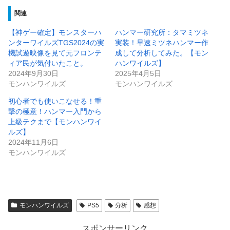
関連
【神ゲー確定】モンスターハ
ハンマー研究所：タマミツネ
ンターワイルズTGS2024の実
実装！早速ミツネハンマー作
機試遊映像を見て元フロンテ
成して分析してみた。【モン
ィア民が気付いたこと。
ハンワイルズ】
2024年9月30日
2025年4月5日
モンハンワイルズ
モンハンワイルズ
初心者でも使いこなせる！重
撃の極意！ハンマー入門から
上級テクまで【モンハンワイ
ルズ】
2024年11月6日
モンハンワイルズ
モンハンワイルズ
PS5
分析
感想
スポンサーリンク