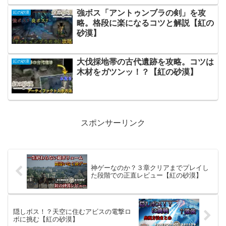
強ボス「アントゥンブラの剣」を攻
紅の砂漠
略。格段に楽になるコツと解説【紅の
砂漠】
大伐採地帯の古代遺跡を攻略。コツは
紅の砂漠
木材をガツンッ！？【紅の砂漠】
スポンサーリンク
神ゲーなのか？３章クリアまでプレイし
た段階での正直レビュー【紅の砂漠】
隠しボス！？天空に住むアビスの電撃ロ
ボに挑む【紅の砂漠】