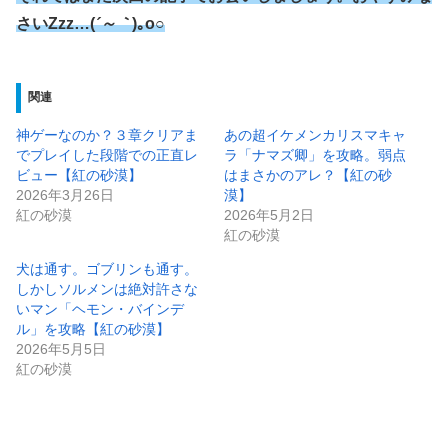
さいZzz…(
´～｀
)｡o○
関連
神ゲーなのか？３章クリアま
あの超イケメンカリスマキャ
でプレイした段階での正直レ
ラ「ナマズ卿」を攻略。弱点
ビュー【紅の砂漠】
はまさかのアレ？【紅の砂
2026年3月26日
漠】
紅の砂漠
2026年5月2日
紅の砂漠
犬は通す。ゴブリンも通す。
しかしソルメンは絶対許さな
いマン「ヘモン・バインデ
ル」を攻略【紅の砂漠】
2026年5月5日
紅の砂漠