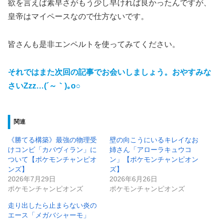
欲を言えば素早さがもう少し早ければ良かったんですが、
皇帝はマイペースなので仕方ないです。
皆さんも是非エンペルトを使ってみてください。
それではまた次回の記事でお会いしましょう。おやすみな
さいZzz…(´～｀)｡o○
関連
《勝てる構築》最強の物理受
壁の向こうにいるキレイなお
けコンビ「カバヴィラン」に
姉さん「アローラキュウコ
ついて【ポケモンチャンピオ
ン」【ポケモンチャンピオン
ンズ】
ズ】
2026年7月29日
2026年6月26日
ポケモンチャンピオンズ
ポケモンチャンピオンズ
走り出したら止まらない炎の
エース「メガバシャーモ」