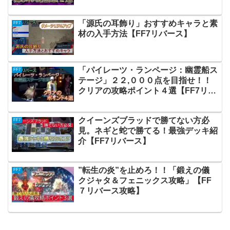
「源氏の耳飾り」おすすめキャラと素
FF7
材の入手方法【FF7リバース】
「パイレーツ・ランページ：幽霊船ス
FF7
テージ」２２,０００点を目指せ！！
クリアの攻略ポイント４選【FF7リバ
ース攻略】
クイーンズブラッドで勝てない方必
FF7
見。ネギと蛇で勝てる！最強デッキ紹
介【FF7リバース】
”転生の炎”を止めろ！！「鍛えの儀
FF7
クジャタ＆フェニックス攻略」【FF
７リバース攻略】