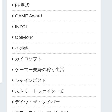
FF零式
GAME Award
INZOI
Oblivion4
その他
カイロソフト
ゲーマー夫婦の狩り生活
シャインポスト
ストリートファイター６
デイヴ・ザ・ダイバー