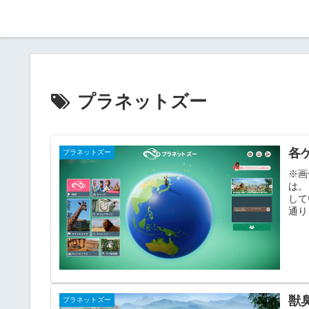
プラネットズー
各
プラネットズー
※画
は。
して
通り
獣
プラネットズー