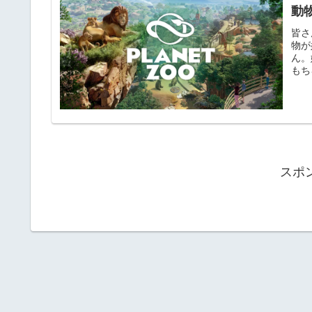
動
皆さ
物が
ん。
もち
スポ